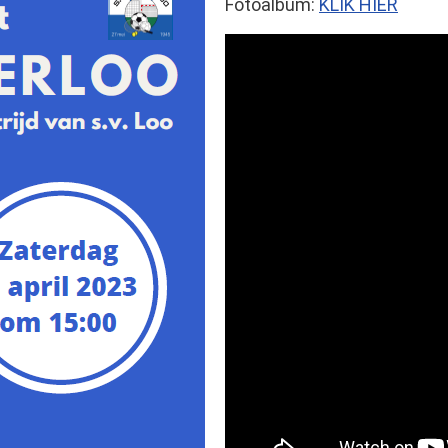
Fotoalbum:
KLIK HIER